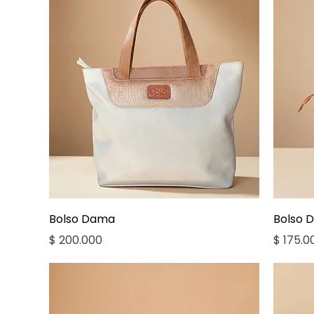
Vista rápida
Bolso Dama
Bolso 
Precio
Precio
$ 200.000
$ 175.0