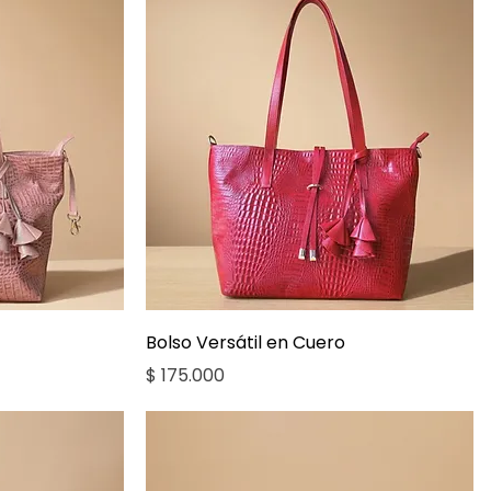
a
Vista rápida
Bolso Versátil en Cuero
Precio
$ 175.000