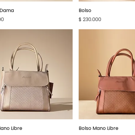
Vista rápida
Vista rápid
 Dama
Bolso
Precio
00
$ 230.000
Vista rápida
Vista rápid
ano Libre
Bolso Mano Libre