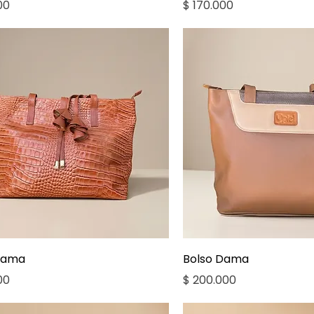
Precio
00
$ 170.000
Vista rápida
Vista rápid
Dama
Bolso Dama
Precio
00
$ 200.000