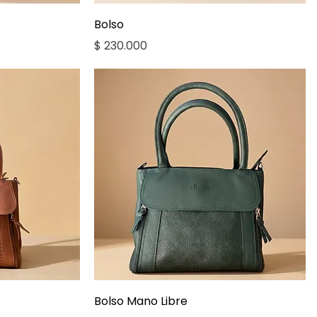
a
Vista rápida
Bolso
Precio
$ 230.000
a
Vista rápida
Bolso Mano Libre