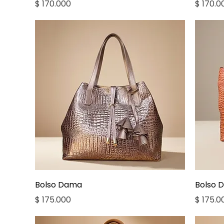
Precio
Precio
$ 170.000
$ 170.0
Vista rápida
Bolso Dama
Bolso 
Precio
Precio
$ 175.000
$ 175.0