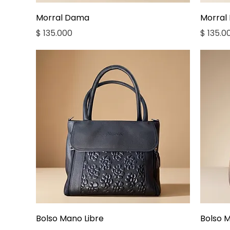
Vista rápida
Morral Dama
Morral
Precio
Precio
$ 135.000
$ 135.0
Vista rápida
Bolso Mano Libre
Bolso M