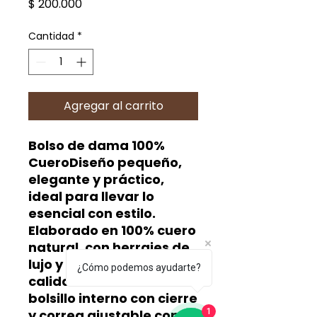
Precio
$ 200.000
Cantidad
*
Agregar al carrito
Bolso de dama 100%
CueroDiseño pequeño,
elegante y práctico,
ideal para llevar lo
esencial con estilo.
Elaborado en 100% cuero
natural, con herrajes de
lujo y acabados de alta
¿Cómo podemos ayudarte?
calidad. Cuenta con
bolsillo interno con cierre
y correa ajustable con
1