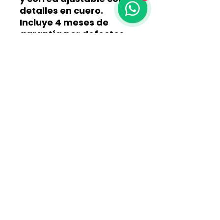
detalles en cuero.
Incluye 4 meses de
garantía por defectos
de fabricación
.
¡Pídela ahora al 311 315
2618!
📦
Tenemos envíos a
todo el país
COLOMBIA
¡Pide la tuya ya!
Hecho a mano, valorando el arte y Tradición