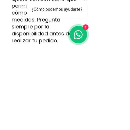
permite adaptarlo
¿Cómo podemos ayudarte?
cómodamente a distintas
medidas. Pregunta
siempre por la
1
disponibilidad antes de
realizar tu pedido.
Para más información,
opciones y pedidos,
comunícate directamente
con nosotros al WhatsApp
3113152618
.
Consulta disponibilidad y
consigue el tuyo hoy
mismo.