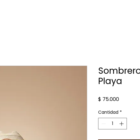
Inicio
Mujer
Hombre
Accesorios
Raices
Contacto
Blog
Sombrero
Playa
Precio
$ 75.000
Cantidad
*