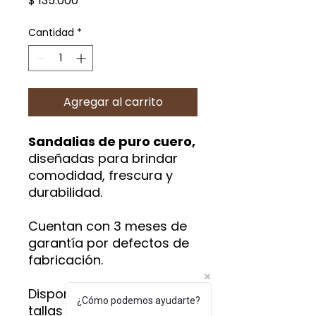
$ 135.000
Cantidad
*
Agregar al carrito
Sandalias de puro cuero,
diseñadas para brindar
comodidad, frescura y
durabilidad.
Cuentan con 3 meses de
garantía por defectos de
fabricación.
Disponibles en diferentes
¿Cómo podemos ayudarte?
tallas y colores. Pregunta