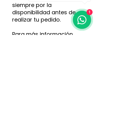
siempre por la
disponibilidad antes de
1
realizar tu pedido.
Para más información,
opciones y pedidos,
comunícate directamente
con nosotros al WhatsApp
3113152618
.
Consulta disponibilidad y
consigue las tuyas hoy
mismo.
Hecho a mano, valorando el arte y Tradición