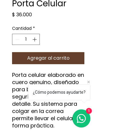
Porta Celular
Precio
$ 36.000
Cantidad
*
Agregar al carrito
Porta celular elaborado en
cuero genuino, diseñado
para brindar comodidad,
¿Cómo podemos ayudarte?
seguridad y estilo en cada
detalle. Su sistema para
colgar en la correa
1
permite llevar el celular de
forma práctica.