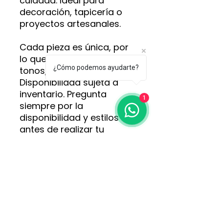
cuidada. Ideal para
decoración, tapicería o
proyectos artesanales.
Cada pieza es única, por
lo que puede variar en
¿Cómo podemos ayudarte?
tonos, texturas y estilos.
Disponibilidad sujeta a
inventario. Pregunta
1
siempre por la
disponibilidad y estilos
antes de realizar tu
pedido.
Para más información,
opciones y pedidos,
comunícate directamente
con nosotros al WhatsApp
3113152618
.