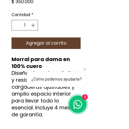
Precio
$ 350.000
Cantidad
*
Agregar al carrito
Morral para dama en
100% cuero
Diseño elegante, práctico
y resistente. Con
¿Cómo podemos ayudarte?
cargaderas ajustables y
amplio espacio interior
1
para llevar todo lo
esencial. Incluye 4 meses
de garantía.
¡Pídela ahora al 311 315