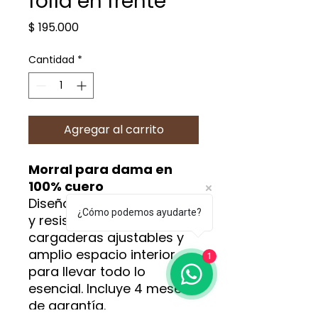
folía en frente
Precio
$ 195.000
Cantidad
*
Agregar al carrito
Morral para dama en
100% cuero
Diseño elegante, práctico
¿Cómo podemos ayudarte?
y resistente. Con
cargaderas ajustables y
amplio espacio interior
1
para llevar todo lo
esencial. Incluye 4 meses
de garantía.