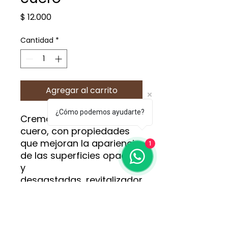
Precio
$ 12.000
Cantidad
*
Agregar al carrito
¿Cómo podemos ayudarte?
Crema hidratante para
cuero, con propiedades
que mejoran la apariencia
1
de las superficies opacas
y
desgastadas, revitalizador
a de tonos.
Cantidad