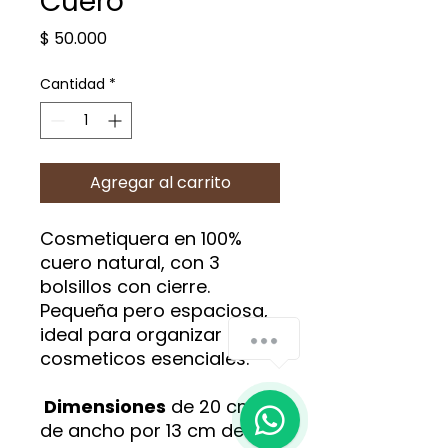
Cuero
Precio
$ 50.000
Cantidad
*
Agregar al carrito
Cosmetiquera en 100%
cuero natural, con 3
bolsillos con cierre.
Pequeña pero espaciosa,
ideal para organizar
¿Cómo podemos ayudarte?
cosmeticos esenciales.
1
Dimensiones
de 20 cm
de ancho por 13 cm de