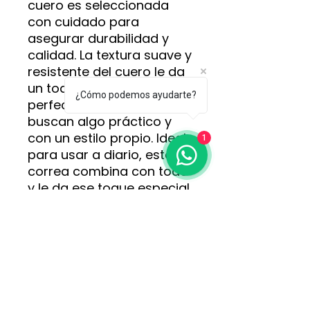
cuero es seleccionada
con cuidado para
asegurar durabilidad y
calidad. La textura suave y
resistente del cuero le da
un toque natural y rústico,
¿Cómo podemos ayudarte?
perfecto para quienes
buscan algo práctico y
con un estilo propio. Ideal
1
para usar a diario, esta
correa combina con todo
y le da ese toque especial
a tu look, sin perder su
esencia natural y
artesanal.
A tu medina, aca mismo
te la cortamos a tu
medida