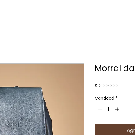
Inicio
Mujer
Hombre
Accesorios
Raices
Contacto
Blog
Morral d
Precio
$ 200.000
Cantidad
*
Agr