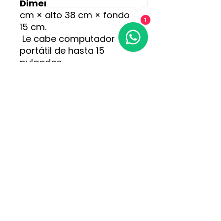
Dimensiones:
ancho 34
cm × alto 38 cm × fondo
1
15 cm.
Le cabe computador
portátil de hasta 15
pulgadas.
Incluye 4 meses de
garantía.
¡Pídela ahora al 311 315
2618!
📦 Tenemos envíos a todo
el país 🇨🇴 COLOMBIA
¡Pide la tuya ya!
Hecho a mano, valorando el arte y Tradición