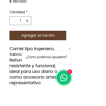
Precio
$ 180.000
Cantidad
*
Agregar al carrito
Carriel tipo ingeniero,
fabricado 100% en cuero
¿Cómo podemos ayudarte?
Natural. Diseño tradicional,
resistente y funcional,
ideal para uso diario o
1
como accesorio artesanal
representativo.
¡Pídela ahora al 311 315
2618!
📦
Tenemos envíos a