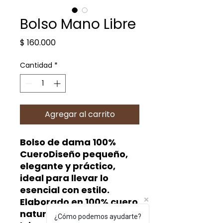
Bolso Mano Libre
Precio
$ 160.000
Cantidad
*
Agregar al carrito
Bolso de dama 100%
CueroDiseño pequeño,
elegante y práctico,
ideal para llevar lo
esencial con estilo.
Elaborado en 100% cuero
natural, con herrajes de
¿Cómo podemos ayudarte?