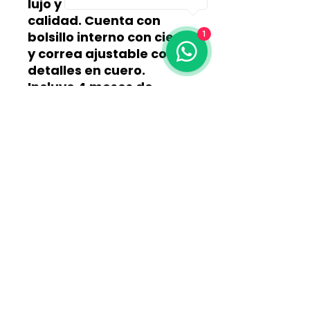
lujo y acabados de alta
calidad. Cuenta con
bolsillo interno con cierre
1
y correa ajustable con
detalles en cuero.
Incluye 4 meses de
garantía por defectos
de fabricación
.
¡Pídela ahora al 311 315
2618!
📦
Tenemos envíos a
todo el país
COLOMBIA
¡Pide la tuya ya!
Hecho a mano, valorando el arte y Tradición