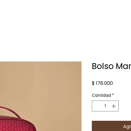
Inicio
Mujer
Hombre
Accesorios
Raices
Contacto
Blog
Bolso Man
Precio
$ 176.000
Cantidad
*
Agr