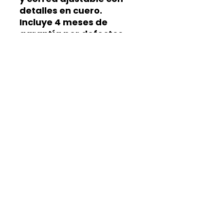
detalles en cuero.
Incluye 4 meses de
garantía por defectos
de fabricación
.
¡Pídela ahora al 311 315
2618!
📦
Tenemos envíos a
todo el país
COLOMBIA
¡Pide la tuya ya!
Hecho a mano, valorando el arte y Tradición