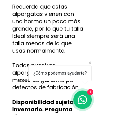
Recuerda que estas
alpargatas vienen con
una horma un poco más
grande, por lo que tu talla
ideal siempre será una
talla menos de la que
usas normalmente.
Todas nuestras
alpargatas cuentan con 3
¿Cómo podemos ayudarte?
meses de garantía por
defectos de fabricación.
1
Disponibilidad sujeta a
inventario. Pregunta
siempre por nuestros
modelos y tallas
disponibles antes de